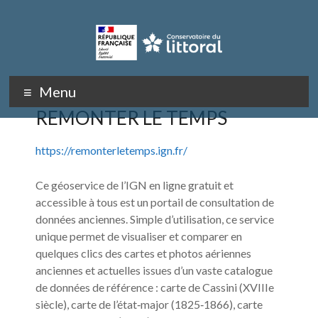
Aller
au
contenu
Rivages
Menu
en
REMONTER LE TEMPS
mouvement
https://remonterletemps.ign.fr/
Ce géoservice de l’IGN en ligne gratuit et
accessible à tous est un portail de consultation de
données anciennes. Simple d’utilisation, ce service
unique permet de visualiser et comparer en
quelques clics des cartes et photos aériennes
anciennes et actuelles issues d’un vaste catalogue
de données de référence : carte de Cassini (XVIIIe
siècle), carte de l’état‐major (1825‐1866), carte